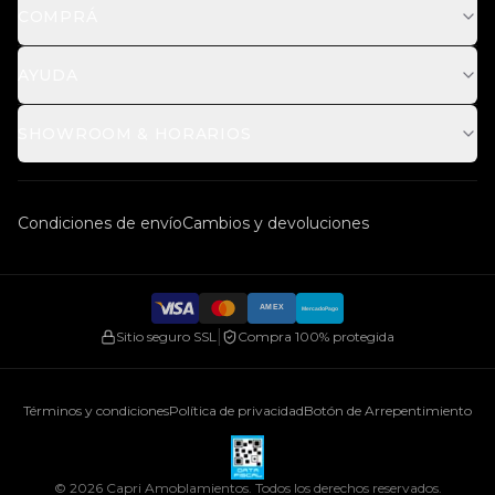
$
753.930
ARS
COMPRÁ
AYUDA
SHOWROOM & HORARIOS
Condiciones de envío
Cambios y devoluciones
AMEX
MercadoPago
|
Sitio seguro SSL
Compra 100% protegida
Términos y condiciones
Política de privacidad
Botón de Arrepentimiento
©
2026
Capri Amoblamientos. Todos los derechos reservados.