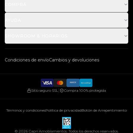
$
753.930
ARS
COMPRÁ
AYUDA
SHOWROOM & HORARIOS
Condiciones de envío
Cambios y devoluciones
AMEX
MercadoPago
|
Sitio seguro SSL
Compra 100% protegida
Términos y condiciones
Política de privacidad
Botón de Arrepentimiento
©
2026
Capri Amoblamientos. Todos los derechos reservados.