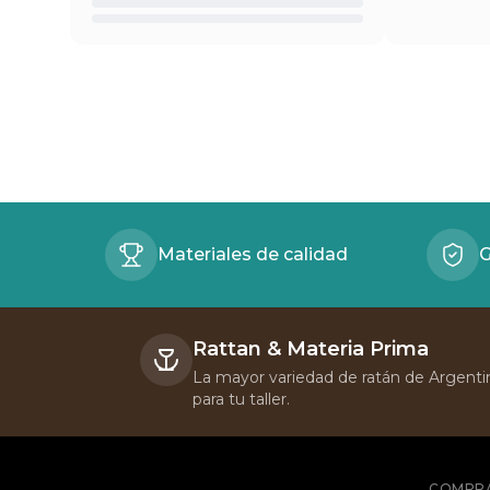
Beneficios
Materiales de calidad
G
Rattan & Materia Prima
La mayor variedad de ratán de Argent
para tu taller.
COMPR