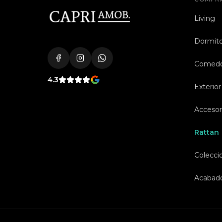
Living
Dormito
Comed
4.3
Exterior
Accesor
Rattan
Colecci
Acabad