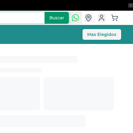
Buscar
Contactar por WhatsAp
Mas Elegidos
>*NO INCLUYE ALMOHADÓN*<br></strong>
>*NO INCLUYE ALMOHADÓN*<br></strong>