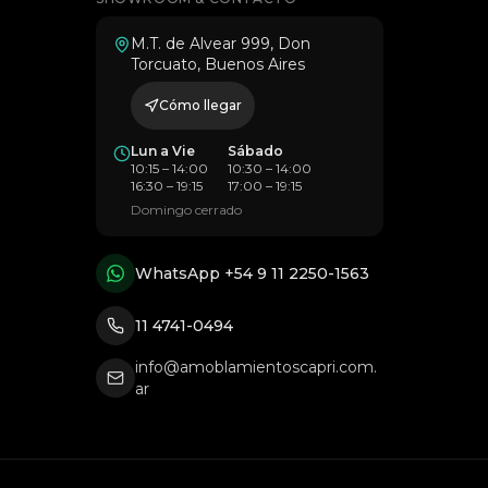
M.T. de Alvear 999, Don
Torcuato, Buenos Aires
Cómo llegar
Lun a Vie
Sábado
10:15 – 14:00
10:30 – 14:00
16:30 – 19:15
17:00 – 19:15
Domingo
cerrado
WhatsApp
+54 9 11 2250-1563
11 4741-0494
info@amoblamientoscapri.com.
ar